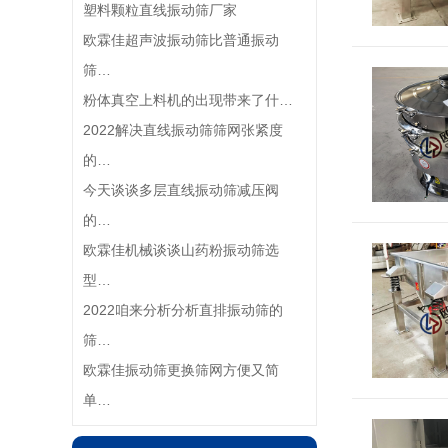
塑料颗粒直线振动筛厂家
欧霖佳超声波振动筛比普通振动
筛…
​粉体真空上料机的出现带来了什…
2022解决直线振动筛筛网张紧度
的…
今天谈谈多层直线振动筛减压阀
的…
欧霖佳机械谈谈山药粉振动筛选
型…
2022咱来分析分析直排振动筛的
筛…
欧霖佳振动筛更换筛网方便又简
单…