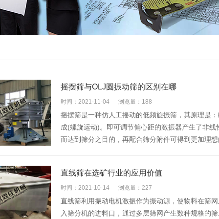
摇摆筛与OLJ圆振动筛的区别在哪
时间：2021-11-04
浏览量：188
摇摆筛是一种仿人工摇动的低频旋振筛，其原理是：
成(螺旋运动)。即可调节偏心距的激振器产生了非
而达到筛分之目的，再配合筛分附件可得到更加理想
直线筛在选矿行业的应用价值
时间：2021-10-14
浏览量：227
直线筛利用振动电机激振作为振动源，使物料在筛网
入筛分机的进料口，通过多层筛网产生数种规格的筛