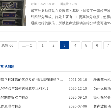
时间：2021-09-08
浏览量：239
超声波振动筛是在旋振筛的基础上加装了一套超声波
线四部分组成。好处主要有：1.提高筛分速度，使
通振动筛的数倍，所以超声波振动筛筛分精度可达95
总数 66
上一页
1
2
3
4
5
6
7
与常见问题
准筛？标准筛的优点及使用领域有哪些？…
2021-03-16
粉末筛分机
机的特点与如何选择真空上料机？
2020-12-10
为什么振动
筛的制作标准与特点
2020-09-10
振动筛的分
工作原理与特点
2020-07-06
超声波振动