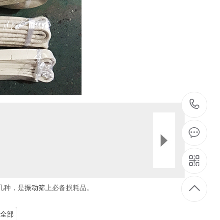
03
2
几种，是
振动筛
上必备损耗品。
全部